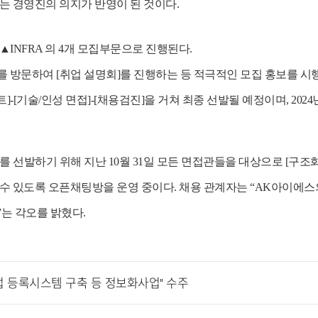
는 경영진의 의지가 반영이 된 것이다
.
, ▲INFRA
의
4
개 모집부문으로 진행된다
.
를 방문하여
[
취업 설명회
]
를 진행하는 등 적극적인 모집 홍보를 시
트
]-[
기술
/
인성 면접
]-[
채용검진
]
을 거쳐 최종 선발될 예정이며
, 2024
를 선발하기 위해 지난
10
월
31
일 모든 면접관들을 대상으로
[
구조화
 수 있도록 오픈채팅방을 운영 중이다
.
채용 관계자는
“AK
아이에스의
”
는 각오를 밝혔다
.
업 등록시스템 구축 등 정보화사업" 수주