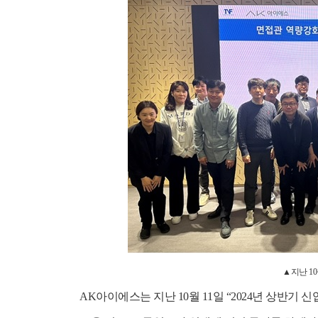
▲
지난
10
AK
아이에스는 지난
10
월
11
일
“2024
년 상반기 신