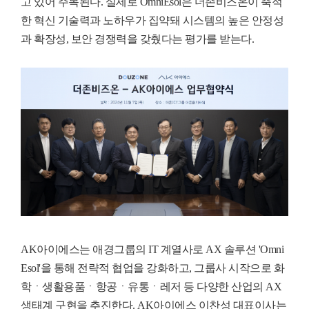
고 있어 주목된다
.
실제로
OmniEsol
은 더존비즈온이 축적
한 혁신 기술력과 노하우가 집약돼 시스템의 높은 안정성
과 확장성
,
보안 경쟁력을 갖췄다는 평가를 받는다
.
AK아이에스는 애경그룹의 IT 계열사로 AX 솔루션 'Omni
Esol'을 통해 전략적 협업을 강화하고, 그룹사 시작으로 화
학ㆍ생활용품
ㆍ항공
ㆍ유통
ㆍ레저 등 다양한 산업의 AX
생태계 구현을 추진한다. AK아이에스 이찬성 대표이사는