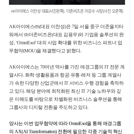
AK아이에스 이찬성 대표(사진왼쪽), 더존비즈온 이강수 사장(사진 오른쪽)
AK
아이에스㈜
(
대표 이찬성
)
은
7
일 서울 중구 더존을지타
워에서
㈜더존비즈온
(
대표 김용우
)
와 기업용 솔루션의 완
성
, ‘OmniEsol’
대외 사업 확대를 위한 비즈니스 파트너 업
무협약
(MOU)
을 체결했다고 밝혔다
.
AK
아이에스는
70
여년 역사를 가진 애경그룹의
IT
전문 계
열사다
.
화학
·
생활용품과 항공
·
유통
·
레저 등 그룹 계열사
가 속한 다양한 산업군에서
IT
서비스 수행 경험을 축적하
고 있다
.
해당 분야에 최적화된 최신
IT
기술 노하우와 깊
은 이해도를 바탕으로 차별화된 비즈니스 솔루션을 통해
그룹사의 디지털 전환을 주도하고 있다
.
양사는 이번 업무협약에 따라
OmniEsol
을 통해 애경그룹
의
AX(AI Transformation)
전환에 필요한 각종 기술적 혁신