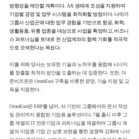
방향성을 제안할 계획이다
. AX
생태계 조성을 지원하며
기업별 경영 및 업무 시스템을 최적화할 방침이다
.
나아가
그룹사 산업군에 대한 업무 경험을 기반으로 항공
,
화학
,
생활용품
,
유통 업종을 대상으로 사업을 확장하고
,
비즈니
스 파트너십을 토대로 전 산업계와의 협력 기회를 적극적
으로 모색한다는 목표다
.
이를 위해 양사는 보유한 기술과 노하우를 융합해 시너지
를 창출할 최적의 방안을 도출하는 데 집중한다
.
또한
,
더
존비즈온은
OmniEsol
구축을 비롯한 운영
,
기술 지원 및 교
육을 지원한다
.
OmniEsol
은
ERP
를 넘어
, AI
기반의 그룹웨어와 문서 작성
및 관리까지 융합된 기업용 솔루션이다
. 7
월 출시 이후 그
룹 계열의
IT
전문기업과 파트너십을 체결하며 그룹사 계
열의 이업종 기업 간 상호 보완을 통한 경쟁력 강화에 나서